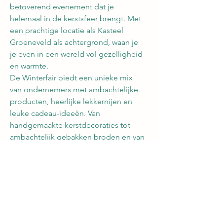
betoverend evenement dat je 
helemaal in de kerstsfeer brengt. Met 
een prachtige locatie als Kasteel 
Groeneveld als achtergrond, waan je 
je even in een wereld vol gezelligheid 
en warmte.
De Winterfair biedt een unieke mix 
van ondernemers met ambachtelijke 
producten, heerlijke lekkernijen en 
leuke cadeau-ideeën. Van 
handgemaakte kerstdecoraties tot 
ambachtelijk gebakken broden en van 
warme chocolademelk tot glühwein, 
er is voor ieder wat wils. De sfeervolle 
verlichting en de geur van 
dennengroen dragen bij aan de 
magische sfeer van het evenement. 
Kijk voor meer informatie op 
https://trotsmarkt.nl/vorstelijke-