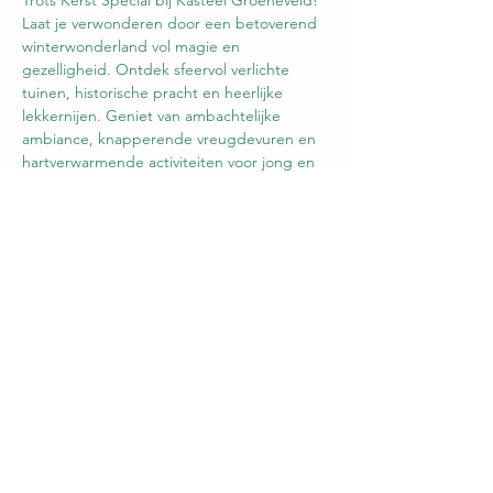
Trots Kerst Special bij Kasteel Groeneveld! 
Laat je verwonderen door een betoverend 
winterwonderland vol magie en 
gezelligheid. Ontdek sfeervol verlichte 
tuinen, historische pracht en heerlijke 
lekkernijen. Geniet van ambachtelijke 
ambiance, knapperende vreugdevuren en 
hartverwarmende activiteiten voor jong en 
oud. De Trots Kerst Special biedt een 
unieke kans om samen te komen en te 
genieten van de warme kerstsfeer in de 
adembenemende omgeving van Kasteel 
Groeneveld. Creëer blijvende 
herinneringen en vier deze feestdagen met 
ons. 
Deel dit evenement